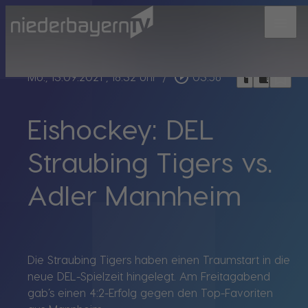
menu
bookmark_border
play_circle_outline
headphones
chrome_reader_mode
Mo., 13.09.2021
, 18:32 Uhr
/
03:56
Eishockey: DEL
Straubing Tigers vs.
Adler Mannheim
Die Straubing Tigers haben einen Traumstart in die
neue DEL-Spielzeit hingelegt. Am Freitagabend
gab’s einen 4:2-Erfolg gegen den Top-Favoriten