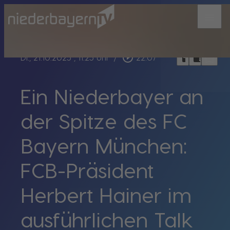
menu
bookmark_border
play_circle_outline
headphones
chrome_reader_mode
Di., 21.10.2025
, 11:25 Uhr
/
22:07
Ein Niederbayer an
der Spitze des FC
Bayern München:
FCB-Präsident
Herbert Hainer im
ausführlichen Talk