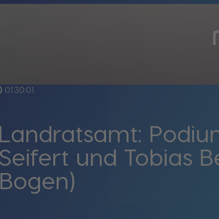
tline
01:30:01
 Landratsamt: Podiu
Seifert und Tobias B
-Bogen)