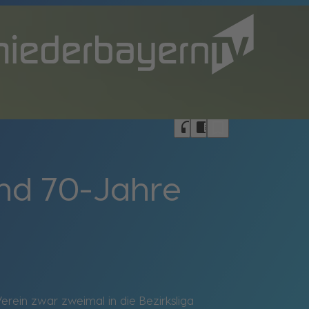
bookmark_border
headphones
chrome_reader_mode
und 70-Jahre
erein zwar zweimal in die Bezirksliga