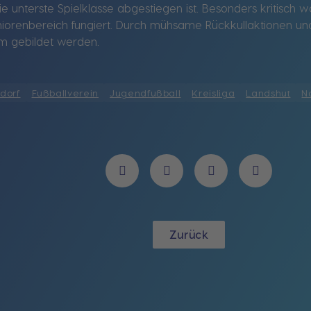
ie unterste Spielklasse abgestiegen ist. Besonders kritisch w
orenbereich fungiert. Durch mühsame Rückkullaktionen und
am gebildet werden.
tdorf
Fußballverein
Jugendfußball
Kreisliga
Landshut
N
Zurück