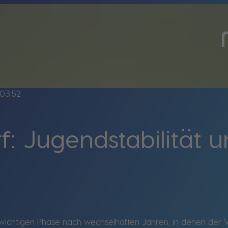
03:52
f: Jugendstabilität 
r wichtigen Phase nach wechselhaften Jahren, in denen der V