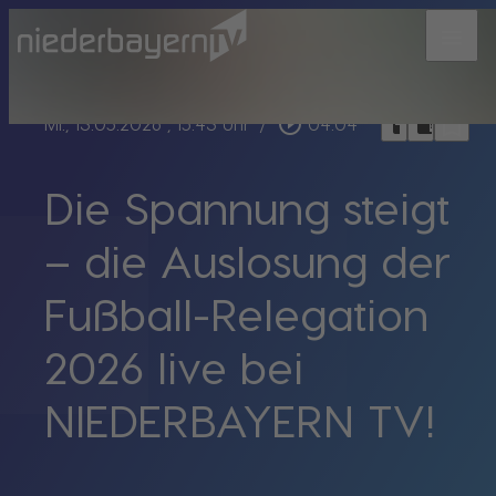
menu
bookmark_border
play_circle_outline
headphones
chrome_reader_mode
Mi., 13.05.2026
, 15:43 Uhr
/
04:04
Die Spannung steigt
– die Auslosung der
Fußball-Relegation
2026 live bei
NIEDERBAYERN TV!