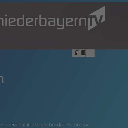
bookmark_border
headphones
chrome_reader_mode
n
cke beenden und siegte bei den Heilbronner