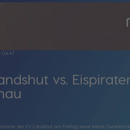
ine
04:47
ndshut vs. Eispirate
hau
 konnte der EV Landshut am Freitag seine kleine Durststre