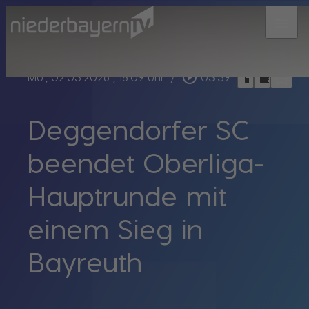
menu
bookmark_border
play_circle_outline
headphones
chrome_reader_mode
Mo., 02.03.2026
, 18:09 Uhr
/
03:39
Deggendorfer SC
beendet Oberliga-
Hauptrunde mit
einem Sieg in
Bayreuth