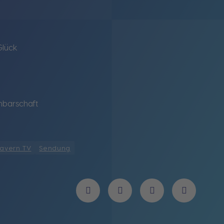
Glück
hbarschaft
ayern TV
Sendung