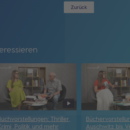
Zurück
eressieren
Buchvorstellungen: Thriller,
Büchervorstellu
Krimi, Politik und mehr
Auschwitz bis V