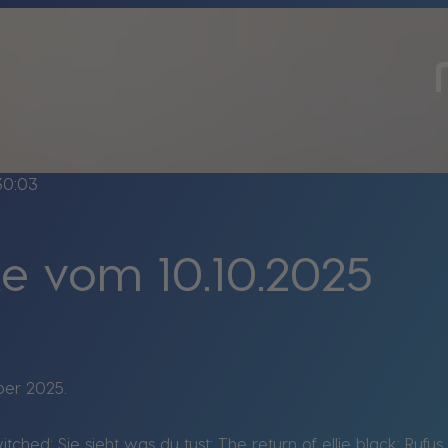
30:03
e vom 10.10.2025
ber 2025.
ched; Sie sieht was du tust; The return of ellie black; Rufus 