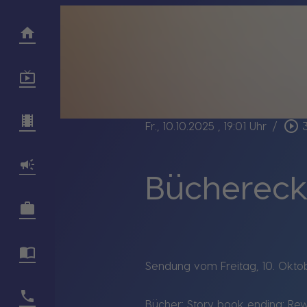
play_circle_outline
Fr., 10.10.2025
, 19:01 Uhr
/
Büchereck
Sendung vom Freitag, 10. Okto
Bücher: Story book ending; Rewit