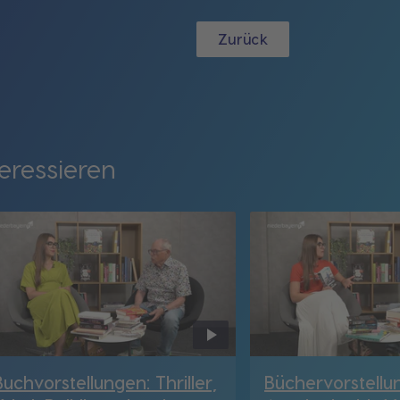
Zurück
eressieren
Buchvorstellungen: Thriller,
Büchervorstellu