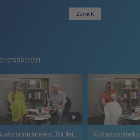
Zurück
eressieren
Buchvorstellungen: Thriller,
Büchervorstellu