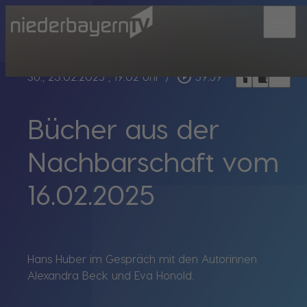
menu
bookmark_border
play_circle_outline
headphones
chrome_reader_mode
So., 23.02.2025
, 19:02 Uhr
/
59:59
Bücher aus der
Nachbarschaft vom
16.02.2025
Hans Huber im Gespräch mit den Autorinnen
Alexandra Beck und Eva Honold.