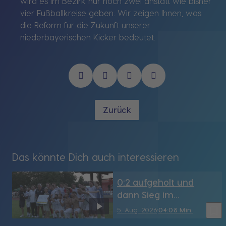
wird es im Bezirk nur noch zwei anstatt wie bisher
vier Fußballkreise geben. Wir zeigen Ihnen, was
die Reform für die Zukunft unserer
niederbayerischen Kicker bedeutet.
Zurück
Das könnte Dich auch interessieren
0:2 aufgeholt und
dann Sieg im
Elfmeterschießen: FC
bookmark_border
5. Aug. 2026
04:08 Min.
Dingolfing wirft