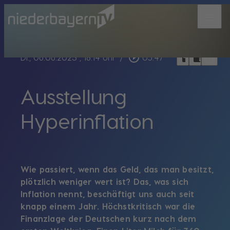
menu
bookmark_border
play_circle_outline
headphones
chrome_reader_mode
Di., 06.06.2023
, 18:14 Uhr
/
05:47
Ausstellung
Hyperinflation
Wie passiert, wenn das Geld, das man besitzt,
plötzlich weniger wert ist? Das, was sich
Inflation nennt, beschäftigt uns auch seit
knapp einem Jahr. Höchstkritisch war die
Finanzlage der Deutschen kurz nach dem