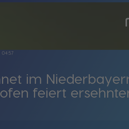
ne
04:57
net im Niederbayer
fen feiert ersehnte