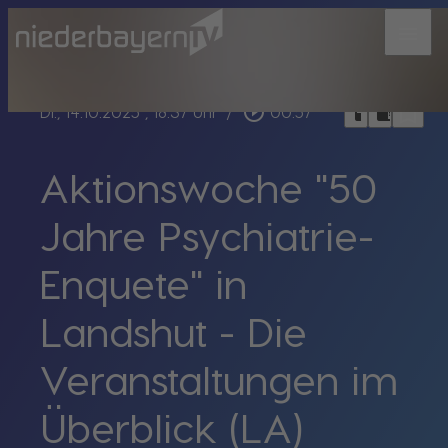
menu
bookmark_border
play_circle_outline
headphones
chrome_reader_mode
Di., 14.10.2025
, 18:37 Uhr
/
00:57
Aktionswoche "50
Jahre Psychiatrie-
Enquete" in
Landshut - Die
Veranstaltungen im
Überblick (LA)