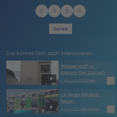
Zurück
Das könnte Dich auch interessieren
Wasserstoff vs.
Elektro: Die Zukunft
der Mobilität in
bookmark_border
6. Mai 2026
03:51 Min.
Niederbayern
LA Regio Kliniken:
Neues
Kompetenzzentrum
bookmark_border
4. Aug. 2026
00:43 Min.
zertifiziert