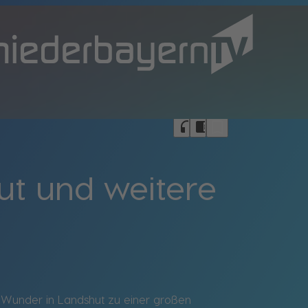
bookmark_border
headphones
chrome_reader_mode
ut und weitere
 Wunder in Landshut zu einer großen