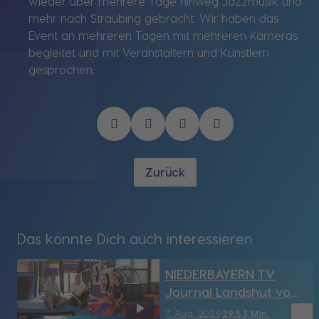
wieder über mehrere Tage hinweg Jazzmusik und
mehr nach Straubing gebracht. Wir haben das
Event an mehreren Tagen mit mehreren Kameras
begleitet und mit Veranstaltern und Künstlern
gesprochen.
Zurück
Das könnte Dich auch interessieren
NIEDERBAYERN TV
Journal Landshut vom
7.08.2026
bookmark_border
7. Aug. 2026
29:53 Min.