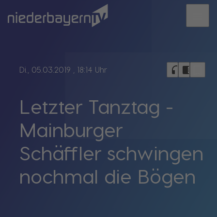
menu
bookmark_border
headphones
chrome_reader_mode
Di., 05.03.2019
, 18:14 Uhr
Letzter Tanztag -
Mainburger
Schäffler schwingen
nochmal die Bögen