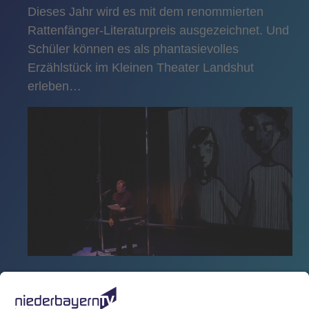
Dieses Jahr wird es mit dem renommierten
Rattenfänger-Literaturpreis ausgezeichnet. Und
Schüler können es als phantasievolles
Erzählstück im Kleinen Theater Landshut
erleben…