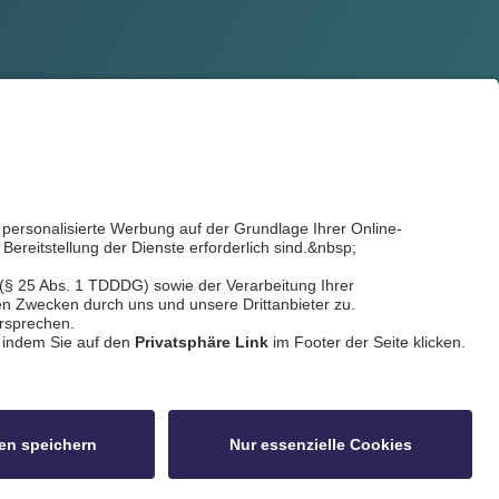
ldschnitt
idowa
Privatsphäre