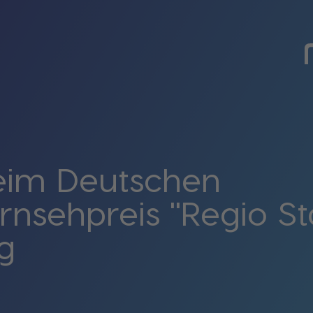
eim Deutschen
rnsehpreis "Regio Sta
g