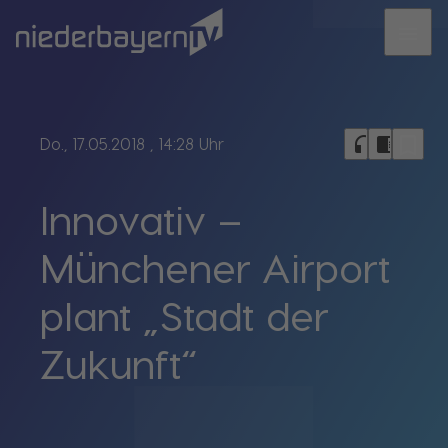
menu
bookmark_border
headphones
chrome_reader_mode
Do., 17.05.2018
, 14:28 Uhr
Innovativ –
Münchener Airport
plant „Stadt der
Zukunft“