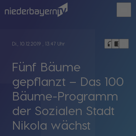
menu
bookmark_border
headphones
chrome_reader_mode
Di., 10.12.2019
, 13:47 Uhr
Fünf Bäume
gepflanzt – Das 100
Bäume-Programm
der Sozialen Stadt
Nikola wächst