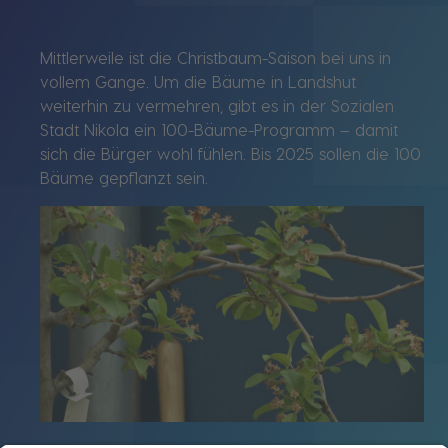
Mittlerweile ist die Christbaum-Saison bei uns in
vollem Gange. Um die Bäume in Landshut
weiterhin zu vermehren, gibt es in der Sozialen
Stadt Nikola ein 100-Bäume-Programm – damit
sich die Bürger wohl fühlen. Bis 2025 sollen die 100
Bäume gepflanzt sein.