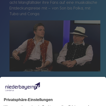
acht Mangfalltaler ihre Fans auf eine musikalische
Entdeckungsreise mit – von Son bis Polka, mit
Tuba und Conga.