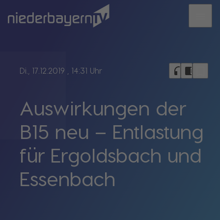
menu
bookmark_border
headphones
chrome_reader_mode
Di., 17.12.2019
, 14:31 Uhr
Auswirkungen der
B15 neu – Entlastung
für Ergoldsbach und
Essenbach